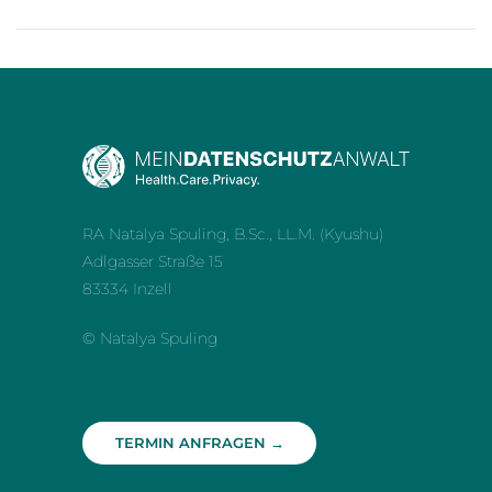
RA Natalya Spuling, B.Sc., LL.M. (Kyushu)
Adlgasser Straße 15
83334 Inzell
© Natalya Spuling
TERMIN ANFRAGEN →